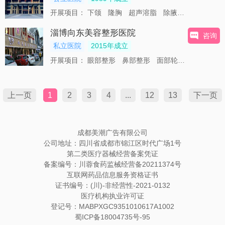
开展项目：
下颌
隆胸
超声溶脂
除腋臭
切眉术
淄博向东美容整形医院
咨询
私立医院
2015年成立
开展项目：
眼部整形
鼻部整形
面部轮廓
激光脱毛
上一页
1
2
3
4
...
12
13
下一页
成都美潮广告有限公司
公司地址：四川省成都市锦江区时代广场1号
第二类医疗器械经营备案凭证
备案编号：川蓉食药监械经营备20211374号
互联网药品信息服务资格证书
证书编号：(川)-非经营性-2021-0132
医疗机构执业许可证
登记号：MABPXGC9351010617A1002
蜀ICP备18004735号-95