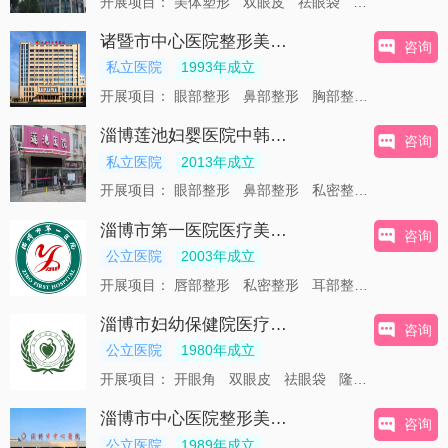
开展项目：
美体塑形
双眼皮
祛眼袋
隆鼻
下巴
诸暨市中心医院整形美容科
咨询
私立医院
1993年成立
开展项目：
眼部整形
鼻部整形
胸部整形
私密整形
淄博莲池妇婴医院中韩整形美容中心
咨询
私立医院
2013年成立
开展项目：
眼部整形
鼻部整形
私密整形
除皱瘦脸
淄博市第一医院医疗美容科
咨询
公立医院
2003年成立
开展项目：
唇部整形
私密整形
耳部整形
双眼皮
淄博市妇幼保健院医疗美容科
咨询
公立医院
1980年成立
开展项目：
开眼角
双眼皮
祛眼袋
隆鼻
下巴
隆
淄博市中心医院整形美容烧伤外科
咨询
公立医院
1989年成立