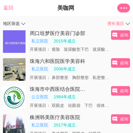
美咖网
返回
地区筛选
擅长项目
周口垣梦医疗美容门诊部
咨询
私立医院
2015年成立
开展项目：
瘦脸
玻尿酸垫下巴
玻尿酸丰额头
珠海六和医院医学美容科
咨询
私立医院
2006年成立
开展项目：
鼻部整形
胸部整形
私密整形
除皱瘦脸
珠海市中西医结合医院整形美容外科
咨询
公立医院
1984年成立
开展项目：
双眼皮
祛眼袋
下巴
假体丰太阳穴
吸
株洲韩美医疗美容医院
咨询
私立医院
2017年成立