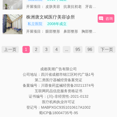
开展项目：
皮肤美容
抗衰抗初老
牙齿美容
紧致提
株洲唐文斌医疗美容诊所
咨询
私立医院
2008年成立
开展项目：
眼部整形
鼻部整形
胸部整形
玻尿酸
上一页
1
2
3
4
...
95
96
下一页
成都美潮广告有限公司
公司地址：四川省成都市锦江区时代广场1号
第二类医疗器械经营备案凭证
备案编号：川蓉食药监械经营备20211374号
互联网药品信息服务资格证书
证书编号：(川)-非经营性-2021-0132
医疗机构执业许可证
登记号：MABPXGC9351010617A1002
蜀ICP备18004735号-95