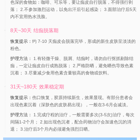
色深的食物如：咖啡、可乐等，要让痂皮自行脱落，不得强行剥
落； 2.不参加激烈运动，以免出汗后引起感染； 3.面部治疗后5天
内不宜用热水洗脸。
8天~30天
结痂脱落期
恢复提示：
约 7-10 天痂皮会脱落完毕，形成的新生皮肤呈淡淡的
粉色。
护理方法：
1.有轻微干燥、脱屑、结痂时，请勿自行抠抓剔除结
痂，一定让痂皮自行成熟脱落； 2.严格防晒，避免晒伤导致色素
沉着； 3.尽量减少食用色素含量较高的食物或饮料。
31天~180天
效果稳定期
恢复提示：
伤口恢复，胶原持续新生，效果显现。有部分患者会
出现色素沉着（深肤色的皮肤易出现），一般在3-6月会减淡。
护理方法：
1.完成疗程的治疗，一般需要多次(3-5次)治疗，每次
间隔1-2个月； 2.如出现色沉者，配合药物治疗会加速色沉的消
退； 3.治疗后3个月内必须避免强烈日晒。