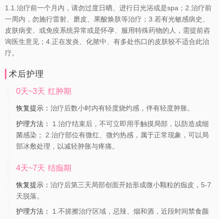
1.1.治疗前一个月内，请勿过度日晒、进行日光浴或是spa；2.治疗前
一周内，勿施行雷射、磨皮、果酸焕肤等治疗；3.若有光敏感病史、
皮肤病变、或免疫系统异常或是怀孕、服用特殊药物的人，需提前咨
询医生意见；4.正在发炎、化脓中、有多处伤口的皮肤较不适合此治
疗。
术后护理
0天~3天
红肿期
恢复提示：
治疗后数小时内有轻度烧灼感，伴有轻度肿胀。
护理方法：
1.治疗结束后，不可立即用手触摸局部，以防造成细
菌感染； 2.治疗部位有微红、微灼热感，属于正常现象，可以局
部冰敷处理，以减轻肿胀与疼痛。
4天~7天
结痂期
恢复提示：
治疗后第三天局部创面开始形成微小颗粒的痂皮，5-7
天脱落。
护理方法：
1.不搓擦治疗区域，忌辣、烟和酒，近段时间禁食颜