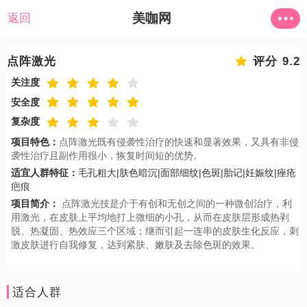
美咖网
返回
点阵激光
评分 9.2
关注度
安全度
复杂度
项目特色：
点阵激光既有侵袭性治疗的快速和显著效果，又具有非侵
袭性治疗且副作用很小，恢复时间短的优势。
适宜人群特征：
毛孔粗大|肤色暗沉|面部细纹|色斑|胎记|妊娠纹|痤疮
疤痕
项目简介：
点阵激光技是介于有创和无创之间的一种微创治疗，利
用激光，在皮肤上平均地打上微细的小孔，从而在皮肤层形成热剥
脱、热凝固、热效应三个区域；继而引起一连串的皮肤生化反应，刺
激皮肤进行自我修复，达到紧肤、嫩肤及去除色斑的效果。
适合人群