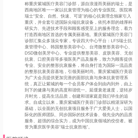
称重庆紫城医疗美容门诊部，源自浪漫而美丽的瑞士，是
西南地区唯一一家以抗衰管理为核心的专业医院。医院将
瑞士“安全、自然、快速、可逆”的核心抗衰理念独家引入
重庆，并全套引进国际尖端抗衰设备，依托本部的雄厚科
研实力、先进技术手段和顾客感受至上的服务理念，着力
打造西南地区首选的专属美丽基地。重庆紫城医疗美容门
诊部汇集众多顶尖专家，专设四大中心平台：LFS瑞士抗
衰管理中心、韩国整形美容中心、台湾微整形美容中心、
DSD微创美牙中心。专业提供整形美容、皮肤美容、无创
抗衰、口腔美容等多项医美产品及服务，致力为顾客提供
专业、安全的整形抗衰服务，将自身打造为国际一流品质
的整形抗衰美容基地，引领美丽时尚。重庆紫城医疗美容
为广大会员提供更加完善的面部抗衰与身体抗衰管理系
统，真正让紫城的每一个会员客户体会到由内到外，由上
到下的健康与美的高度和谐统一。延缓衰老速度，逆转岁
月时光，提高生活品质，创建和谐家庭是我们毕生的追
求。自成立以来，重庆紫城医疗美容门诊部以精湛深研为
基础，以全面的无创抗衰项目服务于广大爱美人士，以国
际化的医师团队、同步国际的技术设备、领先业内的品质
服务、超强的综合实力，成为中国抗衰领域的佼佼者。被
誉为重庆医学美容“瑞士抗衰胜地”。