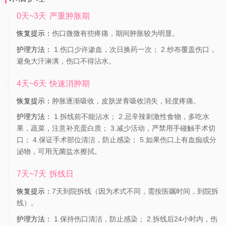
0天~3天
严重肿胀期
恢复提示：
伤口微微有些疼痛，期间肿胀较为明显。
护理方法：
1.伤口少许渗血，次日换药一次； 2.纱布覆盖伤口，
避免大汗淋漓，伤口不得沾水。
4天~6天
快速消肿期
恢复提示：
肿胀逐渐吸收，皮肤淤青吸收消失，轻度疼痛。
护理方法：
1.拆线前不能沾水； 2.忌辛辣刺激性食物，多吃水
果，蔬菜，注意补充蛋白质； 3.减少活动，严禁用手碰触手术切
口； 4.保证手术部位清洁，防止感染； 5.如果伤口上有血痂或分
泌物，可用无菌盐水擦拭。
7天~7天
拆线日
恢复提示：
7天到院拆线（因为术式不同，需按医嘱时间，到院拆
线）。
护理方法：
1.保持伤口清洁，防止感染； 2.拆线后24小时内，伤