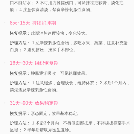
口不能沾水； 3.不可用力揉搓伤口，可涂抹祛疤软膏，淡化疤
痕； 4.注意饮食清淡，禁食辛辣刺激性食物。
8天~15天
持续消肿期
恢复提示：
此期消肿速度较快，变化较大。
护理方法：
1.忌辛辣刺激性食物，多吃水果、蔬菜，注意补充蛋
白质； 2.避免挤压、按揉手术部位。
16天~30天
组织恢复期
恢复提示：
肿胀逐渐吸收，可见轮廓效果。
护理方法：
1.注意锻炼，合理饮食，维持体态； 2.术后1个月内，
禁烟酒及辛辣刺激性食物。
31天~90天
效果稳定期
恢复提示：
形态固定，效果基本稳定。
护理方法：
1.术后3个月内，不得做面部按摩，不得揉搓额部手术
区域； 2.半年后请联系医生复诊。