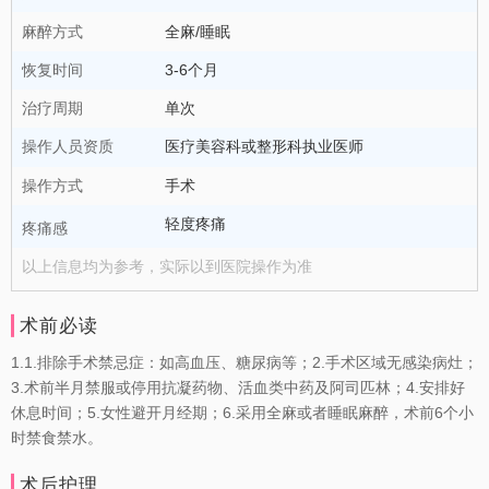
麻醉方式
全麻/睡眠
恢复时间
3-6个月
治疗周期
单次
操作人员资质
医疗美容科或整形科执业医师
操作方式
手术
轻度疼痛
疼痛感
以上信息均为参考，实际以到医院操作为准
术前必读
1.1.排除手术禁忌症：如高血压、糖尿病等；2.手术区域无感染病灶；
3.术前半月禁服或停用抗凝药物、活血类中药及阿司匹林；4.安排好
休息时间；5.女性避开月经期；6.采用全麻或者睡眠麻醉，术前6个小
时禁食禁水。
术后护理