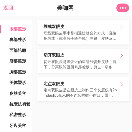
美咖网
返回
埋线双眼皮
眼部整形
埋线双眼皮手术是指通过缝合的方式，直接
把缝线（或高分子缝合线）埋藏于皮肤及睑
鼻部整形
板之间，使上睑皮肤同睑板发生粘连，形成
重睑的一种手术。
面部轮廓
切开双眼皮
唇部整形
切开双眼皮是按设计的重睑线切开皮肤并剪
下，分离眼轮匝肌暴露睑板，剪去一窄条眼
胸部整形
轮匝肌和多余皮下组织。
美体塑形
定点双眼皮
定点双眼皮是在眼皮上制作三个长度仅有2&
皮肤美容
mdash;3毫米的不连续的微小伤口，属于半
开放式双眼皮手术方法。
抗衰抗初老
私密整形
牙齿美容