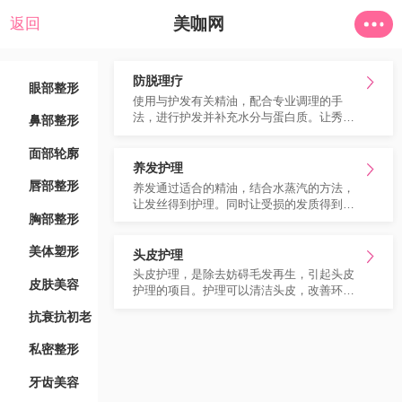
美咖网
返回
防脱理疗
眼部整形
使用与护发有关精油，配合专业调理的手
法，进行护发并补充水分与蛋白质。让秀发
鼻部整形
从发质增加韧劲，从而减少掉发现象。
面部轮廓
养发护理
唇部整形
养发通过适合的精油，结合水蒸汽的方法，
让发丝得到护理。同时让受损的发质得到修
胸部整形
护。
美体塑形
头皮护理
头皮护理，是除去妨碍毛发再生，引起头皮
皮肤美容
护理的项目。护理可以清洁头皮，改善环
境，让发丝从根本有效。
抗衰抗初老
私密整形
牙齿美容