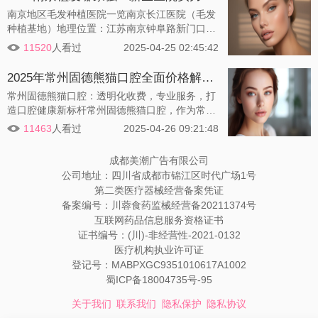
南京地区毛发种植医院一览南京长江医院（毛发
种植基地）地理位置：江苏南京钟阜路新门口18
号（南京市鼓楼区新门口18号）成立时间：200
11520
人看过
2025-04-25 02:45:42
1年发展历程：自成立以来，已为25000余例脱
发朋友带来新生，成为华东地区较早成立的毛发
2025年常州固德熊猫口腔全面价格解析：种植牙、隐形矫正、儿童齿科优惠活动一览
种植基地。业务范围：提供头发种植、鬓发种
常州固德熊猫口腔：透明化收费，专业服务，打
植、眉毛种植、睫毛种植、胡须种植、胸毛种
造口腔健康新标杆常州固德熊猫口腔，作为常州
植、腋毛种植、体毛种植等服务，以及毛发检
地区数字化口腔诊疗的领军机构，以其透明化的
测、中医理疗。技术特色：采用FUT、FUE、TD
11463
人看过
2025-04-26 09:21:48
收费标准和超高的性价比，赢得了广大患者的信
DP三大核
赖。本文将为您深度解析常州固德熊猫口腔的收
成都美潮广告有限公司
费标准，涵盖种植牙、矫正、补牙、拔牙等10大
公司地址：四川省成都市锦江区时代广场1号
类项目，并提供近期优惠活动和就诊建议，助您
第二类医疗器械经营备案凭证
轻松选择合适的治疗方案。
备案编号：川蓉食药监械经营备20211374号
互联网药品信息服务资格证书
证书编号：(川)-非经营性-2021-0132
医疗机构执业许可证
登记号：MABPXGC9351010617A1002
蜀ICP备18004735号-95
关于我们
联系我们
隐私保护
隐私协议