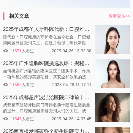
相关文章
查看更多>>
2025年成都圣贝牙科陈代新：口腔难题一网打尽，专业服务更贴心！
陈代新：口腔健康的守护者在当今社会，口腔健
康问题日益受到关注。在这片领域，陈代新医生
以其卓越的医术和热情的服务，成为了备受赞誉
11571
人看过
2025-04-26 13:32:38
的口腔健康守护者。那么，这位医生究竟有何独
特之处呢？
2025年广州隆胸医院挑选攻略：揭秘如何甄别优质医疗机构
如何挑选广州靠谱的隆胸医院？隆胸手术，作为
一项常见的整形美容项目，其安全和效果的选择
至关重要。在广州这座繁华的大都市，众多的医
11559
人看过
2025-04-26 11:17:11
疗机构和美容院中，如何挑选一家靠谱的隆胸医
院成了许多人的难题。以下是一些挑选医院时值
2025年成都超声波洁治医院口碑前十盘点！成都微笑口腔诊所，专业护理，绽放洁白笑容！
得关注的因素：
成都超声波洁牙医院口碑排名前十随着生活质量
的提升，口腔健康越来越受到人们的关注。成都
市内涌现了众多专业的超声波洁牙医院，以下是
11545
人看过
2025-04-26 14:07:45
根据市场调研，为您精选的成都地区超声波洁牙
医院口碑排名前十的医院介绍：
2025南京植发哪家强？新生医院实力解析！