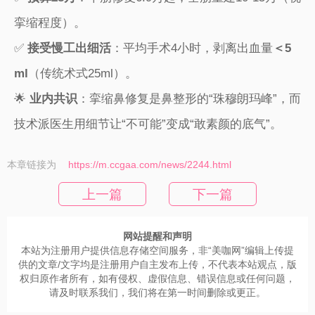
挛缩程度）。
✅ ​
​接受慢工出细活​
​：平均手术4小时，剥离出血量​
​＜5
ml​
​（传统术式25ml）。
🌟 ​
​业内共识​
​：挛缩鼻修复是鼻整形的“珠穆朗玛峰”，而
技术派医生用细节让“不可能”变成“敢素颜的底气”。
本章链接为
https://m.ccgaa.com/news/2244.html
上一篇
下一篇
网站提醒和声明
本站为注册用户提供信息存储空间服务，非“美咖网”编辑上传提
供的文章/文字均是注册用户自主发布上传，不代表本站观点，版
权归原作者所有，如有侵权、虚假信息、错误信息或任何问题，
请及时联系我们，我们将在第一时间删除或更正。