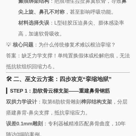
​瘢痕绑架结构​
​：疤痕增生拉扯鼻翼软骨，导致​
​鼻
尖上旋、鼻孔不对称​
​，甚至影响呼吸功能。
​材料选择失误​
​：L型硅胶压迫鼻尖、膨体感染率
高，加速软骨吸收。
💡 ​
​核心问题​
​：为什么传统修复术难以根治挛缩？
答案：缺乏力学支撑！单纯置换假体或松解疤痕，无法
抵抗软组织回缩力💪。
🛠️ 二、巫文云方案：四步攻克“挛缩地狱”
​▎STEP 1：肋软骨云梯支架——重建鼻骨钢筋​
​双拱力学设计​
​：取第6肋软骨雕刻​
​榫卯结构支架​
​，分层
搭建鼻背-鼻尖支撑，抵抗挛缩应力。
​误差0.1mm雕刻​
​：专利器械精准匹配鼻骨曲度，10年
随访0塌陷案例。