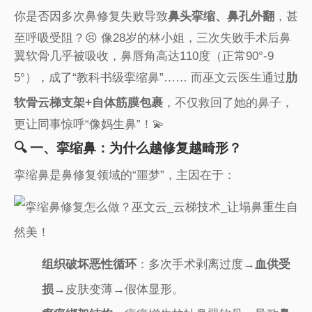
你是否因多次鼻修复失败导致​
​鼻头挛缩、鼻孔外翻​
​，甚
至呼吸受阻？😣 像28岁的林小姐，三次失败手术后鼻
翼软骨几乎被吸收，鼻唇角高达110度（正常90°-9
5°），成了“教科书级挛缩鼻”…… 而巫文云医生通过​
​肋
软骨云梯支架+自体筋膜包裹​
​，不仅救回了她的鼻子，
更让同事惊呼“像妈生鼻”！💫
🔍 一、挛缩鼻：为什么越修复越畸形？
挛缩鼻是鼻修复领域的“噩梦”，主因在于：
​组织破坏恶性循环​
​：多次手术剥离过度→​
​血供受
损​
​→皮肤变薄→假体显形。