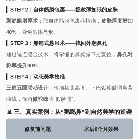
​▎STEP 2：自体筋膜包裹——拯救薄如纸的皮肤​
​颞筋膜增厚术​
​：取自体筋膜包裹移植物，​
​皮肤厚度增加
40%​
​，避免假体显形。
​▎STEP 3：船锚式悬吊术——拽回外翻鼻孔​
通过锚点缝合技术，将挛缩的鼻翼缘下拉复位，​
​鼻孔对
称率提升90%​
​。
​▎STEP 4：动态美学校准​
​三庭五眼联动设计​
​：根据额头高度、下巴弧度微调鼻背
曲线，保留​
​微驼峰​
​防“假脸感”。
📊 三、真实案例：从“鹦鹉鼻”到自然美学的逆袭
​修复前问题​
​术后6个月效果​