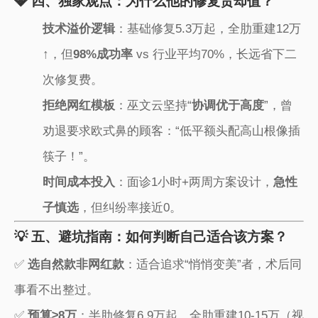
💎 四、独家观点：为什么他的修复贵却值？
​技术溢价逻辑​
​：基础修复5.3万起，全肋重建12万
↑，但​
​98%成功率​
​ vs 行业平均70%，长远省下二
次修复费。
​拒绝网红模板​
​：巫文云坚持“​
​协调优于高度​
​”，曾
劝退要求欧式鼻的顾客：“低平额头配高山根像插
筷子！”。
​时间成本投入​
​：面诊1小时+两周方案设计，​
​急性
子慎选​
​，但纠纷率接近0。
💡 五、避坑指南：如何判断自己适合该方案？
✅ ​
​选自然款非网红款​
​：适合追求“悄悄变美”者，术后同
事看不出整过。
✅ ​
​预算≥8万​
​：半肋修复6.9万起，全肋重建10-15万（视