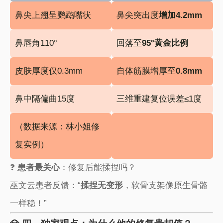
鼻尖上翘呈鹦鹉嘴状
鼻尖突出度​
​增加4.2mm​
鼻唇角110°
回落至​
​95°黄金比例​
皮肤厚度仅0.3mm
自体筋膜增厚至​
​0.8mm​
鼻中隔偏曲15度
三维重建复位误差≤1度
（数据来源：林小姐修
复实例）
❓ ​
​患者最关心​
​：修复后能揉捏吗？
巫文云患者反馈：“​
​揉捏无变形​
​，软骨支架像原生骨骼
一样稳！”