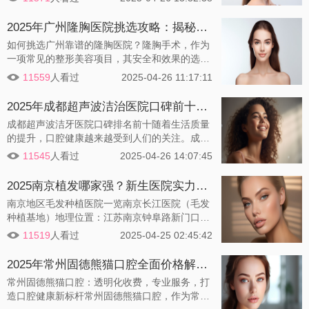
的口腔健康守护者。那么，这位医生究竟有何独
特之处呢？
2025年广州隆胸医院挑选攻略：揭秘如何甄别优质医疗机构
如何挑选广州靠谱的隆胸医院？隆胸手术，作为
一项常见的整形美容项目，其安全和效果的选择
至关重要。在广州这座繁华的大都市，众多的医
11559
人看过
2025-04-26 11:17:11
疗机构和美容院中，如何挑选一家靠谱的隆胸医
院成了许多人的难题。以下是一些挑选医院时值
2025年成都超声波洁治医院口碑前十盘点！成都微笑口腔诊所，专业护理，绽放洁白笑容！
得关注的因素：
成都超声波洁牙医院口碑排名前十随着生活质量
的提升，口腔健康越来越受到人们的关注。成都
市内涌现了众多专业的超声波洁牙医院，以下是
11545
人看过
2025-04-26 14:07:45
根据市场调研，为您精选的成都地区超声波洁牙
医院口碑排名前十的医院介绍：
2025南京植发哪家强？新生医院实力解析！
南京地区毛发种植医院一览南京长江医院（毛发
种植基地）地理位置：江苏南京钟阜路新门口18
号（南京市鼓楼区新门口18号）成立时间：200
11519
人看过
2025-04-25 02:45:42
1年发展历程：自成立以来，已为25000余例脱
发朋友带来新生，成为华东地区较早成立的毛发
2025年常州固德熊猫口腔全面价格解析：种植牙、隐形矫正、儿童齿科优惠活动一览
种植基地。业务范围：提供头发种植、鬓发种
常州固德熊猫口腔：透明化收费，专业服务，打
植、眉毛种植、睫毛种植、胡须种植、胸毛种
造口腔健康新标杆常州固德熊猫口腔，作为常州
植、腋毛种植、体毛种植等服务，以及毛发检