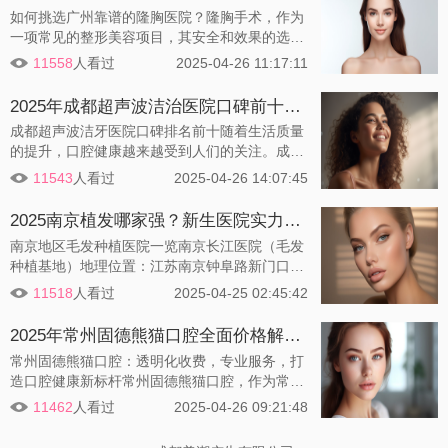
如何挑选广州靠谱的隆胸医院？隆胸手术，作为
一项常见的整形美容项目，其安全和效果的选择
至关重要。在广州这座繁华的大都市，众多的医
11558
人看过
2025-04-26 11:17:11
疗机构和美容院中，如何挑选一家靠谱的隆胸医
院成了许多人的难题。以下是一些挑选医院时值
2025年成都超声波洁治医院口碑前十盘点！成都微笑口腔诊所，专业护理，绽放洁白笑容！
得关注的因素：
成都超声波洁牙医院口碑排名前十随着生活质量
的提升，口腔健康越来越受到人们的关注。成都
市内涌现了众多专业的超声波洁牙医院，以下是
11543
人看过
2025-04-26 14:07:45
根据市场调研，为您精选的成都地区超声波洁牙
医院口碑排名前十的医院介绍：
2025南京植发哪家强？新生医院实力解析！
南京地区毛发种植医院一览南京长江医院（毛发
种植基地）地理位置：江苏南京钟阜路新门口18
号（南京市鼓楼区新门口18号）成立时间：200
11518
人看过
2025-04-25 02:45:42
1年发展历程：自成立以来，已为25000余例脱
发朋友带来新生，成为华东地区较早成立的毛发
2025年常州固德熊猫口腔全面价格解析：种植牙、隐形矫正、儿童齿科优惠活动一览
种植基地。业务范围：提供头发种植、鬓发种
常州固德熊猫口腔：透明化收费，专业服务，打
植、眉毛种植、睫毛种植、胡须种植、胸毛种
造口腔健康新标杆常州固德熊猫口腔，作为常州
植、腋毛种植、体毛种植等服务，以及毛发检
地区数字化口腔诊疗的领军机构，以其透明化的
测、中医理疗。技术特色：采用FUT、FUE、TD
11462
人看过
2025-04-26 09:21:48
收费标准和超高的性价比，赢得了广大患者的信
DP三大核
赖。本文将为您深度解析常州固德熊猫口腔的收