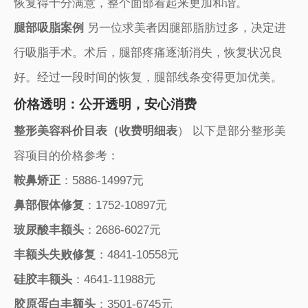
恢复得十分满意，整个面部看起来更加和谐。
腿部吸脂案例
另一位求美者因腿部脂肪过多，决定进
行吸脂手术。术后，腿部疼痛逐渐消失，恢复状况良
好。经过一段时间的恢复，腿部线条变得更加优美。
价格透明：公开透明，安心消费
整形美容科价目表（收费明细表
） 以下是部分整形美
容项目的价格参考：
鞍鼻矫正
：5886-14997元
鼻部假体修复
：1752-10897元
玻尿酸丰额头
：2686-6027元
丰额头失败修复
：4841-10558元
硅胶丰额头
：4641-11988元
胶原蛋白丰额头
：3501-6745元