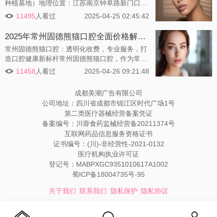
种植基地）地理位置：江苏南京钟阜路新门口18
号（南京市鼓楼区新门口18号）成立时间：200
11495
人看过
2025-04-25 02:45:42
1年发展历程：自成立以来，已为25000余例脱
发朋友带来新生，成为华东地区较早成立的毛发
2025年常州固德熊猫口腔全面价格解析：种植牙、隐形矫正、儿童齿科优惠活动一览
种植基地。业务范围：提供头发种植、鬓发种
常州固德熊猫口腔：透明化收费，专业服务，打
植、眉毛种植、睫毛种植、胡须种植、胸毛种
造口腔健康新标杆常州固德熊猫口腔，作为常州
植、腋毛种植、体毛种植等服务，以及毛发检
地区数字化口腔诊疗的领军机构，以其透明化的
测、中医理疗。技术特色：采用FUT、FUE、TD
11458
人看过
2025-04-26 09:21:48
收费标准和超高的性价比，赢得了广大患者的信
DP三大核
赖。本文将为您深度解析常州固德熊猫口腔的收
成都美潮广告有限公司
费标准，涵盖种植牙、矫正、补牙、拔牙等10大
公司地址：四川省成都市锦江区时代广场1号
类项目，并提供近期优惠活动和就诊建议，助您
第二类医疗器械经营备案凭证
轻松选择合适的治疗方案。
备案编号：川蓉食药监械经营备20211374号
互联网药品信息服务资格证书
证书编号：(川)-非经营性-2021-0132
医疗机构执业许可证
登记号：MABPXGC9351010617A1002
蜀ICP备18004735号-95
关于我们
联系我们
隐私保护
隐私协议