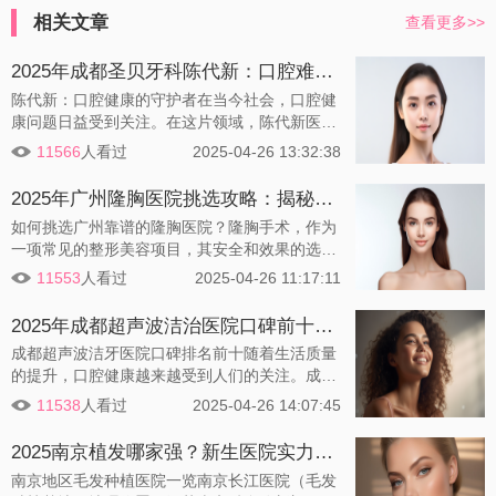
相关文章
查看更多>>
2025年成都圣贝牙科陈代新：口腔难题一网打尽，专业服务更贴心！
陈代新：口腔健康的守护者在当今社会，口腔健
康问题日益受到关注。在这片领域，陈代新医生
以其卓越的医术和热情的服务，成为了备受赞誉
11566
人看过
2025-04-26 13:32:38
的口腔健康守护者。那么，这位医生究竟有何独
特之处呢？
2025年广州隆胸医院挑选攻略：揭秘如何甄别优质医疗机构
如何挑选广州靠谱的隆胸医院？隆胸手术，作为
一项常见的整形美容项目，其安全和效果的选择
至关重要。在广州这座繁华的大都市，众多的医
11553
人看过
2025-04-26 11:17:11
疗机构和美容院中，如何挑选一家靠谱的隆胸医
院成了许多人的难题。以下是一些挑选医院时值
2025年成都超声波洁治医院口碑前十盘点！成都微笑口腔诊所，专业护理，绽放洁白笑容！
得关注的因素：
成都超声波洁牙医院口碑排名前十随着生活质量
的提升，口腔健康越来越受到人们的关注。成都
市内涌现了众多专业的超声波洁牙医院，以下是
11538
人看过
2025-04-26 14:07:45
根据市场调研，为您精选的成都地区超声波洁牙
医院口碑排名前十的医院介绍：
2025南京植发哪家强？新生医院实力解析！
南京地区毛发种植医院一览南京长江医院（毛发