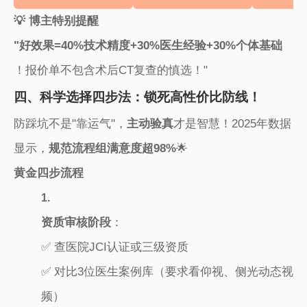
​💡 博主特别提醒​
​"好效果=40%技术精度+30%医生经验+30%个体基础​
！报价单不包含术后CT复查的慎选！"
四、科学选择四步法：锁死高性价比防线！
防踩坑不是"靠运气"，​
​主动验真​
​才是智慧！2025年数据
显示，​
​规范流程组满意度超98%​
​🌟
​黄金四步流程​
1.
​资质审核阶段​
​：
✅ 查医院JCI认证或三级资质
✅ 对比3位医生案例库（要求看仰视、侧光动态视
频）