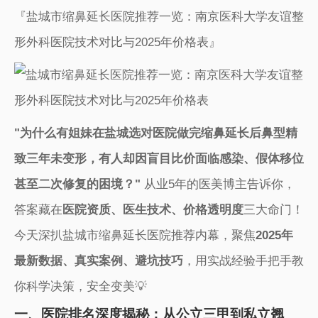
『盐城市缩鼻延长医院推荐一览：南京医科大学友谊整
形外科医院技术对比与2025年价格表』
​"为什么有姐妹在盐城选对医院做完缩鼻延长后鼻型精
致三年未变形，有人却因盲目比价面临感染、假体移位
甚至二次修复的困境？"​
​ 从业5年的医美博主告诉你，
答案藏在​
​医院资质、医生技术、价格透明度​
​三大命门！
今天深扒盐城市缩鼻延长医院推荐内幕，聚焦​
​2025年
最新数据、真实案例、避坑技巧​
​，用实战经验手把手教
你科学决策，安全变美💡
一、医院排名深度揭秘：从公立三甲到私立翘