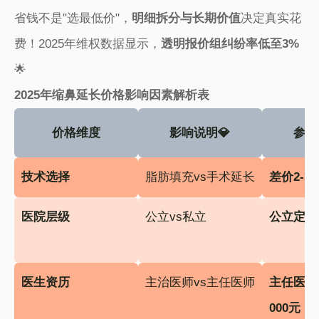
省钱不是"选最低价"，​
​明细拆分与长期价值​
​决定真实花
费！2025年维权数据显示，​
​透明报价组纠纷率低至3%​
🌟
​2025年缩鼻延长价格影响因素解析表​
价格维度
影响说明💎
参考
​技术选择​
脂肪填充vs手术延长
​差价2-3倍
​医院层级​
公立vs私立
​公立定价
​医生资历​
主治医师vs主任医师
​主任医师
000元​