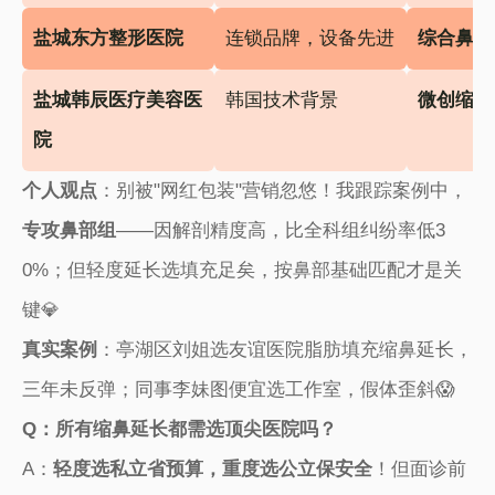
​盐城东方整形医院​
连锁品牌，设备先进
​综合鼻整
​盐城韩辰医疗美容医
韩国技术背景
​微创缩鼻
院​
​个人观点​
​：别被"网红包装"营销忽悠！我跟踪案例中，​
专攻鼻部组​
​——因解剖精度高，比全科组纠纷率低3
0%；但轻度延长选填充足矣，按鼻部基础匹配才是关
键💎
​真实案例​
​：亭湖区刘姐选友谊医院脂肪填充缩鼻延长，
三年未反弹；同事李妹图便宜选工作室，假体歪斜😱
​Q：所有缩鼻延长都需选顶尖医院吗？​
A：​
​轻度选私立省预算，重度选公立保安全​
​！但面诊前