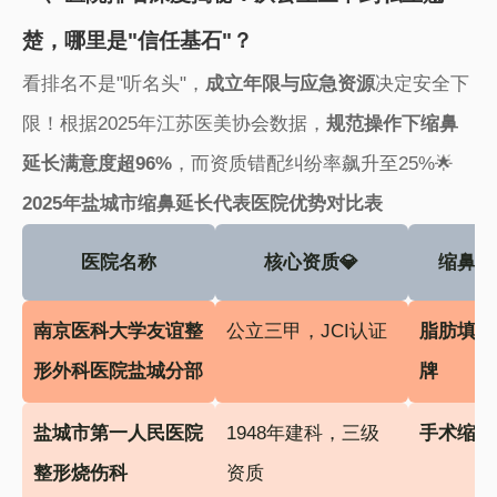
楚，哪里是"信任基石"？
看排名不是"听名头"，​
​成立年限与应急资源​
​决定安全下
限！根据2025年江苏医美协会数据，​
​规范操作下缩鼻
延长满意度超96%​
​，而资质错配纠纷率飙升至25%🌟
​2025年盐城市缩鼻延长代表医院优势对比表​
医院名称
核心资质💎
缩鼻延
​南京医科大学友谊整
公立三甲，JCI认证
​脂肪填
形外科医院盐城分部​
牌​
​盐城市第一人民医院
1948年建科，三级
​手术缩鼻
整形烧伤科​
资质