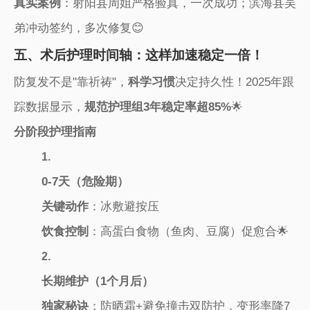
​真实案例​
​：射阳县周姐严格验真，一次成功；滨海县吴
弟冲动签约，多次修复😊
五、术后护理时间轴：这样加速稳定一倍！
防复发不是"靠祈祷"，​
​科学习惯​
​决定持久性！2025年跟
踪数据显示，​
​规范护理组3年稳定率超85%​
​🌟
​分阶段护理指南​
1.
​0-7天（危险期）​
​关键动作​
​：冰敷避按压
​饮食控制​
​：高蛋白食物（鱼肉、豆腐）促愈合🌟
2.
​长期维护（1个月后）​
​独家秘诀​
​：防晒霜+避免撞击双防护，变形率降7