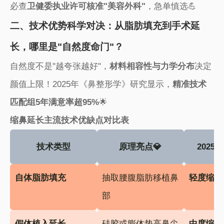
必查​
​卫健委执业许可核准"美容外科"​
​，急单慎选💪
二、技术优势科学对决：从脂肪填充到手术延
长，哪里是"自然度命门"？
自然度不是"越夸张越好"，​
​材料相容性与力学分布​
​决定
颜值上限！2025年《鼻整形学》研究显示，​
​精准技术
匹配组5年满意率超95%​
​🌟
​缩鼻延长主流技术优缺点对比表​
技术类型
原理亮点💎
2025
​自体脂肪填充​
抽取腰腹脂肪移植鼻
​轻度缩短
部
​假体植入延长​
硅胶或膨体垫高鼻尖
​中度缩短