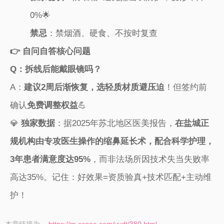
0%🌟
​禁忌​
​：禁烟酒、硬食、不按时复查
​👉 自问自答核心问题​
​Q：拆线后能戴眼镜吗？​
A：​
​建议2周后渐恢复，选轻质材质避压迫​
​！但签约前
确认​
​免费调整权益​
​💪
💎 ​
​独家数据​
​：据2025年苏北地区医美报告，​
​在盐城正
规机构由专攻医生操作的缩鼻延长术，配合科学护理，
3年患者满意度达95%​
​，而非法场所因技术失当失败率
高达35%。记住：好效果=资质验真+技术匹配+主动维
护！
本章链接为
https://m.ccgaa.com/yydt/380.html