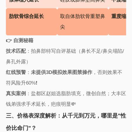
​肋软骨综合延长​
取自体肋软骨重塑鼻
​重度缩短
尖
​👉 自测秘籍​
​技术匹配​
​：拍鼻部特写自评基础（鼻长不足/鼻尖塌陷/
鼻孔外露）
​红线预警​
​：​
​未提供3D模拟效果图禁操作​
​，否则效果不
符风险升60%❗
​真实案例​
​：盐都区赵姐选脂肪填充，微创自然；大丰区
钱弟强求手术延长，疤痕明显💸
三、价格表深度解析：从千元到万元，哪里是"性
价比命门"？