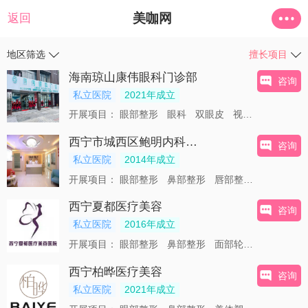
美咖网
返回
地区筛选
擅长项目
海南琼山康伟眼科门诊部
咨询
私立医院
2021年成立
开展项目：
眼部整形
眼科
双眼皮
视力检查
视力
西宁市城西区鲍明内科诊所
咨询
私立医院
2014年成立
开展项目：
眼部整形
鼻部整形
唇部整形
美体塑形
西宁夏都医疗美容
咨询
私立医院
2016年成立
开展项目：
眼部整形
鼻部整形
面部轮廓
唇部整形
西宁柏晔医疗美容
咨询
私立医院
2021年成立